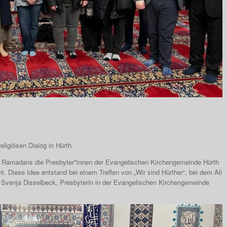
eligiösen Dialog in Hürth
n Ramadans die Presbyter*innen der Evangelischen Kirchengemeinde Hürth
 Diese Idee entstand bei einem Treffen von „Wir sind Hürther“, bei dem Ali
 Svenja Disselbeck, Presbyterin in der Evangelischen Kirchengemeinde