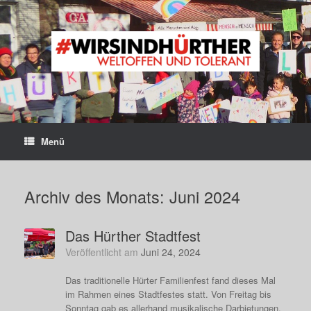
Zum
Inhalt
springen
Menü
Archiv des Monats:
Juni 2024
Das Hürther Stadtfest
Veröffentlicht am
Juni 24, 2024
Das traditionelle Hürter Familienfest fand dieses Mal
im Rahmen eines Stadtfestes statt. Von Freitag bis
Sonntag gab es allerhand musikalische Darbietungen,