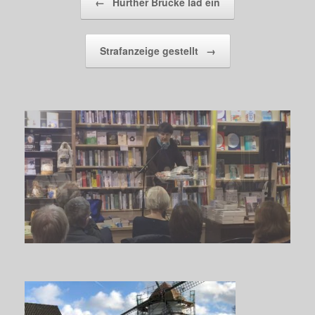
←
Hürther Brücke läd ein
Strafanzeige gestellt
→