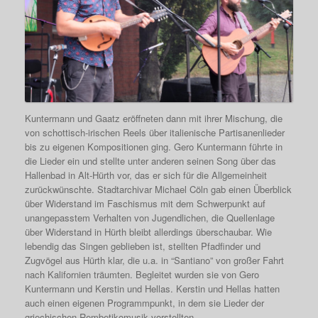
Kuntermann und Gaatz eröffneten dann mit ihrer Mischung, die
von schottisch-irischen Reels über italienische Partisanenlieder
bis zu eigenen Kompositionen ging. Gero Kuntermann führte in
die Lieder ein und stellte unter anderen seinen Song über das
Hallenbad in Alt-Hürth vor, das er sich für die Allgemeinheit
zurückwünschte. Stadtarchivar Michael Cöln gab einen Überblick
über Widerstand im Faschismus mit dem Schwerpunkt auf
unangepasstem Verhalten von Jugendlichen, die Quellenlage
über Widerstand in Hürth bleibt allerdings überschaubar. Wie
lebendig das Singen geblieben ist, stellten Pfadfinder und
Zugvögel aus Hürth klar, die u.a. in “Santiano” von großer Fahrt
nach Kalifornien träumten. Begleitet wurden sie von Gero
Kuntermann und Kerstin und Hellas. Kerstin und Hellas hatten
auch einen eigenen Programmpunkt, in dem sie Lieder der
griechischen Rembetikomusik vorstellten.