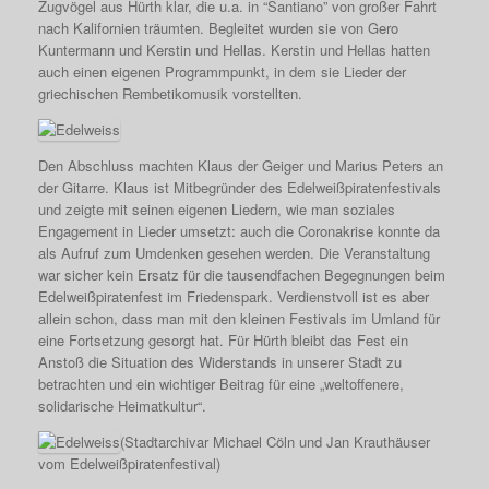
Zugvögel aus Hürth klar, die u.a. in “Santiano” von großer Fahrt
nach Kalifornien träumten. Begleitet wurden sie von Gero
Kuntermann und Kerstin und Hellas. Kerstin und Hellas hatten
auch einen eigenen Programmpunkt, in dem sie Lieder der
griechischen Rembetikomusik vorstellten.
Den Abschluss machten Klaus der Geiger und Marius Peters an
der Gitarre. Klaus ist Mitbegründer des Edelweißpiratenfestivals
und zeigte mit seinen eigenen Liedern, wie man soziales
Engagement in Lieder umsetzt: auch die Coronakrise konnte da
als Aufruf zum Umdenken gesehen werden. Die Veranstaltung
war sicher kein Ersatz für die tausendfachen Begegnungen beim
Edelweißpiratenfest im Friedenspark. Verdienstvoll ist es aber
allein schon, dass man mit den kleinen Festivals im Umland für
eine Fortsetzung gesorgt hat. Für Hürth bleibt das Fest ein
Anstoß die Situation des Widerstands in unserer Stadt zu
betrachten und ein wichtiger Beitrag für eine „weltoffenere,
solidarische Heimatkultur“.
(Stadtarchivar Michael Cöln und Jan Krauthäuser
vom Edelweißpiratenfestival)