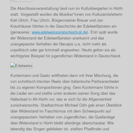
Die Abschlussveranstaltung fand nun im Kulturbiergarten in Hürth
statt. Vorgestellt wurden die Musiker*innen von Kulturamtsleiterin
Kati Ulrich. Frau Ulrich, Bürgermeister Breuer und Jan
Krauthäuser führten in die Geschichte der Edelweißpiraten ein
(genaueres:
www.edelweisspiratenfestival.de
). Erst spät wurde
der Widerstand der Edelweißpiraten anerkannt und das
unangepasste Verhalten der Navajos u.a. nicht mehr als
unpolitisch oder gar kriminell angesehen. Heute gelten sie als
wichtigstes Beispiel für jugendlichen Widerstand in Deutschland.
Kuntermann und Gaatz eröffneten dann mit ihrer Mischung, die
von schottisch-irischen Reels über italienische Partisanenlieder
bis zu eigenen Kompositionen ging. Gero Kuntermann führte in
die Lieder ein und stellte unter anderen seinen Song über das
Hallenbad in Alt-Hürth vor, das er sich für die Allgemeinheit
zurückwünschte. Stadtarchivar Michael Cöln gab einen Überblick
über Widerstand im Faschismus mit dem Schwerpunkt auf
unangepasstem Verhalten von Jugendlichen, die Quellenlage
über Widerstand in Hürth bleibt allerdings überschaubar. Wie
lebendig das Singen geblieben ist, stellten Pfadfinder und