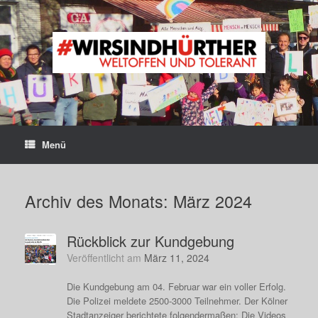
Zum
Inhalt
springen
Menü
Archiv des Monats:
März 2024
Rückblick zur Kundgebung
Veröffentlicht am
März 11, 2024
Die Kundgebung am 04. Februar war ein voller Erfolg.
Die Polizei meldete 2500-3000 Teilnehmer. Der Kölner
Stadtanzeiger berichtete folgendermaßen: Die Videos